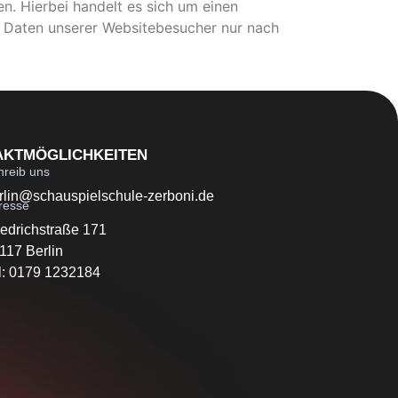
. Hierbei handelt es sich um einen
n Daten unserer Websitebesucher nur nach
AKTMÖGLICHKEITEN
hreib uns
rlin@schauspielschule-zerboni.de
resse
iedrichstraße 171
117 Berlin
l: 0179 1232184