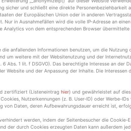
r Erweiterung „_anonymizeIp()“ auf dieser Website verwendet
 sicher und schließt eine direkte Personenbeziehbarkeit au
staaten der Europäischen Union oder in anderen Vertrags
. Nur in Ausnahmefällen wird die volle IP-Adresse an eine
e Analytics von dem entsprechenden Browser übermittelte 
e die anfallenden Informationen benutzen, um die Nutzung
und um weitere mit der Websitenutzung und der Internetnu
 6 Abs. 1 lit. f DSGVO). Das berechtigte Interesse an der D
der Website und der Anpassung der Inhalte. Die Interessen 
 zertifiziert (Listeneintrag
hier
) und gewährleistet auf die
 Cookies, Nutzerkennungen (z. B. User-ID) oder Werbe-IDs
 von Daten, deren Aufbewahrungsdauer erreicht ist, erfol
verhindert werden, indem der Seitenbesucher die Cookie-Ei
nd der durch Cookies erzeugten Daten kann außerdem jeder