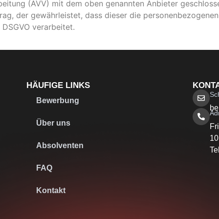
beitung (AVV) mit dem oben genannten Anbieter geschlossen
rag, der gewährleistet, dass dieser die personenbezogene
r DSGVO verarbeitet.
HÄUFIGE LINKS
KONT
Sc
Bewerbung
be
Ad
Über uns
Fr
10
Absolventen
Te
FAQ
Kontakt