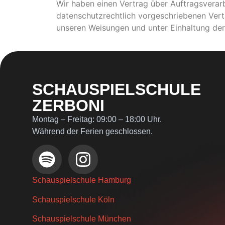
Wir haben einen Vertrag über Auftragsverar
datenschutzrechtlich vorgeschriebenen Vert
unseren Weisungen und unter Einhaltung de
SCHAUSPIELSCHULE
ZERBONI
Montag – Freitag: 09:00 – 18:00 Uhr.
Während der Ferien geschlossen.
Schauspielschule Hamburg
Schauspielschule Köln
Schauspielschule München