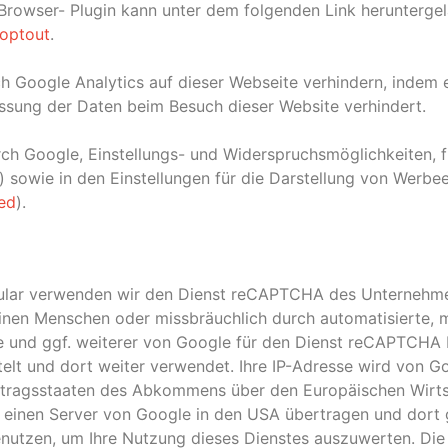
owser- Plugin kann unter dem folgenden Link heruntergela
aoptout
.
 Google Analytics auf dieser Webseite verhindern, indem er
assung der Daten beim Besuch dieser Website verhindert.
ch Google, Einstellungs- und Widerspruchsmöglichkeiten, f
) sowie in den Einstellungen für die Darstellung von Werb
ted
).
mular verwenden wir den Dienst reCAPTCHA des Unternehmen
inen Menschen oder missbräuchlich durch automatisierte, ma
e und ggf. weiterer von Google für den Dienst reCAPTCHA 
elt und dort weiter verwendet. Ihre IP-Adresse wird von Go
rtragsstaaten des Abkommens über den Europäischen Wirts
 einen Server von Google in den USA übertragen und dort g
enutzen, um Ihre Nutzung dieses Dienstes auszuwerten. Di