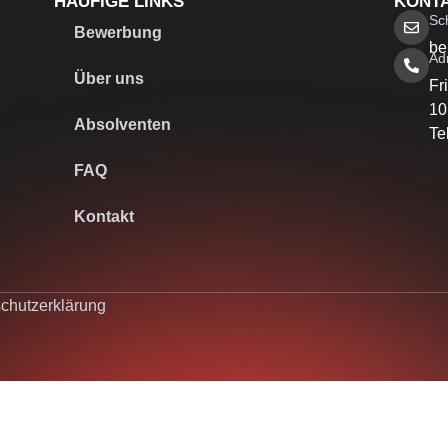
HÄUFIGE LINKS
KONT
Sc
Bewerbung
be
Ad
Über uns
Fr
10
Absolventen
Te
FAQ
Kontakt
chutzerklärung