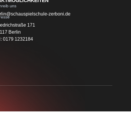
AKTMÖGLICHKEITEN
hreib uns
rlin@schauspielschule-zerboni.de
resse
iedrichstraße 171
117 Berlin
l: 0179 1232184